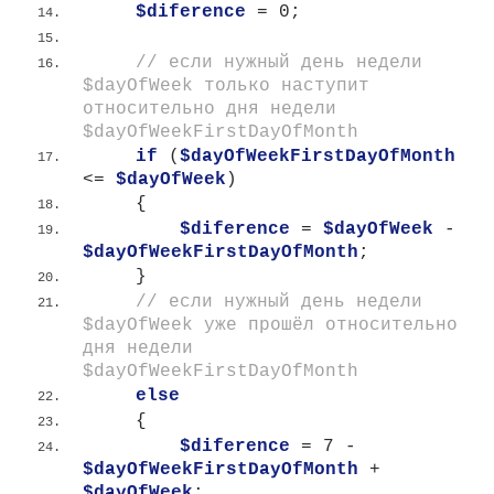
$diference
 = 0;
 // если нужный день недели 
$dayOfWeek только наступит 
относительно дня недели 
$dayOfWeekFirstDayOfMonth
if
(
$dayOfWeekFirstDayOfMonth
<
= 
$dayOfWeek
)
{
$diference
 = 
$dayOfWeek
 - 
$dayOfWeekFirstDayOfMonth
;
}
 // если нужный день недели 
$dayOfWeek уже прошёл относительно 
дня недели 
$dayOfWeekFirstDayOfMonth
else
{
$diference
 = 7 - 
$dayOfWeekFirstDayOfMonth
 + 
$dayOfWeek
;