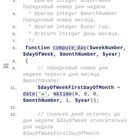
 * @param integer $dayOfWeek 
Порядковый номер дня недели.
 * @param integer $monthNumber 
Порядковый номер месяца.
 * @param integer $year Год.
 * @return integer День месяца.
 */
function
compute_day
(
$weekNumber,
$dayOfWeek,
$monthNumber,
$year
)
{
 // порядковый номер дня 
недели первого дня месяца 
$monthNumber
$dayOfWeekFirstDayOfMonth
 = 
date
(
'w'
, 
mktime
(
0, 0, 0, 
$monthNumber,
 1, 
$year
))
;
 // сколько дней осталось до 
дня недели $dayOfWeek относительно 
дня недели 
$dayOfWeekFirstDayOfMonth