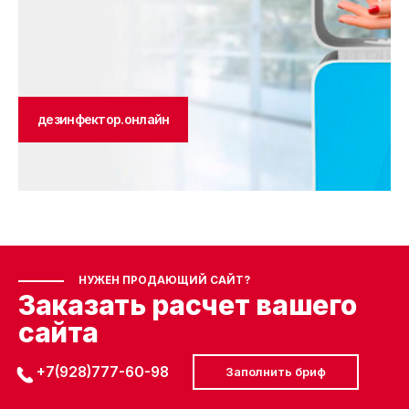
дезинфектор.онлайн
НУЖЕН ПРОДАЮЩИЙ САЙТ?
Заказать расчет вашего
сайта
+7(928)777-60-98
Заполнить бриф